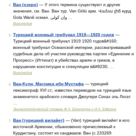
Ван (озеро)
— У этого термина существуют и другие
4
значения, см. Ван. Ван тур. Van Gölü арм. Վանա լիճ курд.
Gola Wanê осман. وان كولى‎ …
Википедия
Турецкий военный трибунал 1919—1920 годов
—
5
Турецкий военный трибунал 1919 1920 годов&#160;
военный трибунал Османской империи, рассматривавший
судебные дела об участии руководства партии «Единение и
Прогресс» (Иттихат) в убийствах армян и греков, в
нарушении конституции и спекуляции в&#8230; …
Википедия
Ван-Кули, Магомед ибн Мустафа
— турецкий
6
лексикограф XVI ст.; известен переводом на турецкий язык
знаменитого арабского словаря Джоугери Сихах эль Логат
…
Энциклопедический словарь Ф.А. Брокгауза и И.А. Ефрона
Ван (турецкий вилайет)
— (Van) турецкий вилайет в юго
7
восточной Армении, обыкновенно причисляемый к
Курдистану, состоит из санджаков: Ван (с 233269