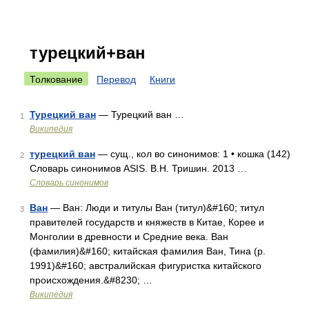
турецкий+ван
Толкование
Перевод
Книги
Турецкий ван
— Турецкий ван …
1
Википедия
турецкий ван
— сущ., кол во синонимов: 1 • кошка (142)
2
Словарь синонимов ASIS. В.Н. Тришин. 2013 …
Словарь синонимов
Ван
— Ван: Люди и титулы Ван (титул)&#160; титул
3
правителей государств и княжеств в Китае, Корее и
Монголии в древности и Средние века. Ван
(фамилия)&#160; китайская фамилия Ван, Тина (р.
1991)&#160; австралийская фигуристка китайского
происхождения.&#8230; …
Википедия