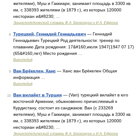
жителями), Муш и Гаккиари, занимает площадь в 3300 кв.
км, с 338393 жителями (в 1879 г.), из которых 120000
несториан и&#8230; …
Энциклопедический словарь Ф.А. Брокгауза и И.А. Ефрона
Турецкий, Геннадий Геннадьевич
— Геннадий
8
Геннадьевич Турецкий Род деятельности: тренер по
плаванию Дата рождения: 17&#160;июля 1947(1947 07 17)
(65&#160;лет) Место рождения …
Википедия
Ван Брёкелен, Ханс
— Ханс ван Брёкелен Общая
9
информация …
Википедия
Ван вилайет в Турции
— (Van) турецкий вилайет в юго
10
восточной Армении, обыкновенно причисляемый к
Курдистану, состоит из санджаков: Ван (с 233269
жителями), Муш и Гаккиари, занимает площадь в 3300 кв.
км, с 338393 жителями (в 1879 г.), из которых 120000
несториан и&#8230; …
Энциклопедический словарь Ф.А. Брокгауза и И.А. Ефрона